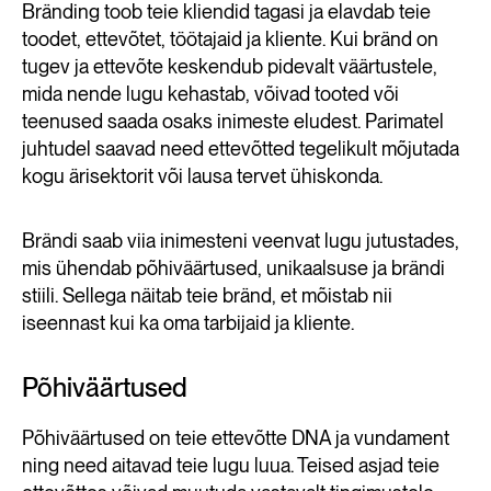
Bränding toob teie kliendid tagasi ja elavdab teie
toodet, ettevõtet, töötajaid ja kliente. Kui bränd on
tugev ja ettevõte keskendub pidevalt väärtustele,
mida nende lugu kehastab, võivad tooted või
teenused saada osaks inimeste eludest. Parimatel
juhtudel saavad need ettevõtted tegelikult mõjutada
kogu ärisektorit või lausa tervet ühiskonda.
Brändi saab viia inimesteni veenvat lugu jutustades,
mis ühendab põhiväärtused, unikaalsuse ja brändi
stiili. Sellega näitab teie bränd, et mõistab nii
iseennast kui ka oma tarbijaid ja kliente.
Põhiväärtused
Põhiväärtused on teie ettevõtte DNA ja vundament
ning need aitavad teie lugu luua. Teised asjad teie