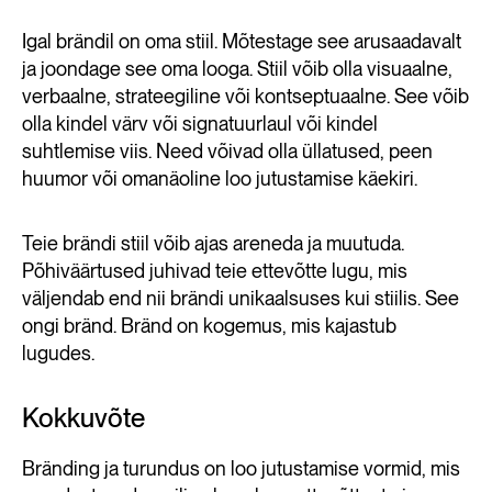
Igal brändil on oma stiil. Mõtestage see arusaadavalt
ja joondage see oma looga. Stiil võib olla visuaalne,
verbaalne, strateegiline või kontseptuaalne. See võib
olla kindel värv või signatuurlaul või kindel
projects and
suhtlemise viis. Need võivad olla üllatused, peen
activities.
huumor või omanäoline loo jutustamise käekiri.
FIRST NAME
Teie brändi stiil võib ajas areneda ja muutuda.
Põhiväärtused juhivad teie ettevõtte lugu, mis
väljendab end nii brändi unikaalsuses kui stiilis. See
LAST NAME
ongi bränd. Bränd on kogemus, mis kajastub
lugudes.
E-MAIL*
Kokkuvõte
Bränding ja turundus on loo jutustamise vormid, mis