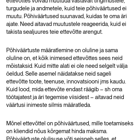
ettevõttes võivad muutuda vastavalt tingimustele,
turgudele ja andmetele, kuid teie põhiväärtused ei
muutu. Põhiväärtused suunavad, kuidas te oma äri
ajate. Need aitavad muutustele reageerida, kuid ei
takista sealjuures teie ettevõtte arengut.
Põhiväärtuste määratlemine on oluline ja sama
oluline on, et kõik inimesed ettevõttes sees neid
mõistaksid. Kuid mitte alati ei ole need selgelt välja
öeldud. Selle asemel näidatakse neid sageli
ettevõtte toote, teenuse, innovatsiooni jms kaudu.
Kuid lood, mida ettevõte endast räägib – sh oma
töötajatest ja äri tegemise viisidest – aitavad neid
väärtusi inimeste silmis määratleda.
Mõnel ettevõttel on põhiväärtused, mille toetamiseks
on kliendid nõus kõrgemat hinda maksma.
Põhiväärtuste olulisuse võti seisneb selles, et