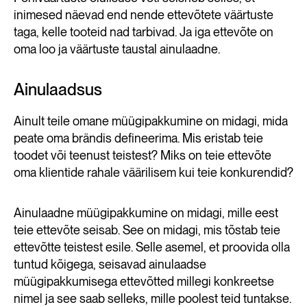
inimesed näevad end nende ettevõtete väärtuste
taga, kelle tooteid nad tarbivad. Ja iga ettevõte on
oma loo ja väärtuste taustal ainulaadne.
Ainulaadsus
Ainult teile omane müügipakkumine on midagi, mida
peate oma brändis defineerima. Mis eristab teie
toodet või teenust teistest? Miks on teie ettevõte
oma klientide rahale väärilisem kui teie konkurendid?
Ainulaadne müügipakkumine on midagi, mille eest
teie ettevõte seisab. See on midagi, mis tõstab teie
ettevõtte teistest esile. Selle asemel, et proovida olla
tuntud kõigega, seisavad ainulaadse
müügipakkumisega ettevõtted millegi konkreetse
nimel ja see saab selleks, mille poolest teid tuntakse.