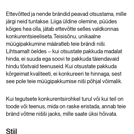
Ettevõtted ja nende brändid peavad otsustama, mille
järgi neid tuntakse. Liiga üldine olemine, püüdes
kõiges hea olla, jätab ettevõtte selles valdkonnas
konkurentsieeliseta. Teisisõnu, unikaalne
müügipakkumine määratleb teie brändi niši.
Lihtsamalt öeldes – kui otsustate pakkuda madalat
hinda, ei suuda ega soovi te pakkuda täiendavaid
hindu tõstvaid teenuseid. Kui otsustate pakkuda
kõrgeimat kvaliteeti, ei konkureeri te hinnaga, sest
see pole teie müügipakkumise niši põhjal võimalik.
Kui tegutsete konkurentsirohkel turul või kui teil on
toode või teenus, mida on raske eristada, annab teie
bränd võtme nišši jaoks, mille saate üksi hõivata.
Stiil