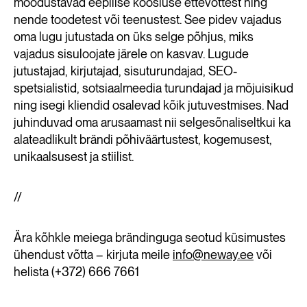
moodustavad eepilise koosluse ettevõttest ning
nende toodetest või teenustest. See pidev vajadus
oma lugu jutustada on üks selge põhjus, miks
vajadus sisuloojate järele on kasvav. Lugude
jutustajad, kirjutajad, sisuturundajad, SEO-
spetsialistid, sotsiaalmeedia turundajad ja mõjuisikud
ning isegi kliendid osalevad kõik jutuvestmises. Nad
juhinduvad oma arusaamast nii selgesõnaliseltkui ka
alateadlikult brändi põhiväärtustest, kogemusest,
unikaalsusest ja stiilist.
//
Ära kõhkle meiega brändinguga seotud küsimustes
ühendust võtta – kirjuta meile
info@neway.ee
või
helista (+372) 666 7661